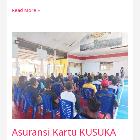
Read More »
Asuransi
Kartu
KUSUKA
Penting
Dimiliki
Nelayan
Asuransi Kartu KUSUKA