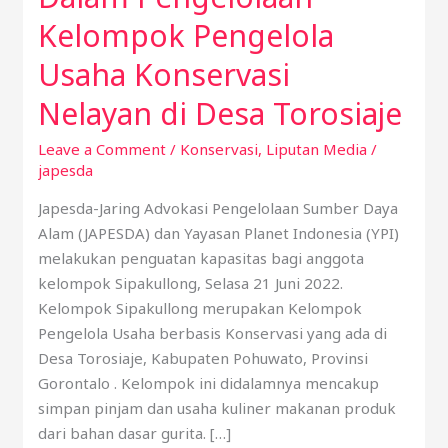
Pengelolaan
Kelompok Pengelola
Kelompok
Usaha Konservasi
Pengelola
Usaha
Nelayan di Desa Torosiaje
Konservasi
Nelayan
Leave a Comment
/
Konservasi
,
Liputan Media
/
japesda
di
Desa
Japesda-Jaring Advokasi Pengelolaan Sumber Daya
Torosiaje
Alam (JAPESDA) dan Yayasan Planet Indonesia (YPI)
melakukan penguatan kapasitas bagi anggota
kelompok Sipakullong, Selasa 21 Juni 2022.
Kelompok Sipakullong merupakan Kelompok
Pengelola Usaha berbasis Konservasi yang ada di
Desa Torosiaje, Kabupaten Pohuwato, Provinsi
Gorontalo . Kelompok ini didalamnya mencakup
simpan pinjam dan usaha kuliner makanan produk
dari bahan dasar gurita. […]