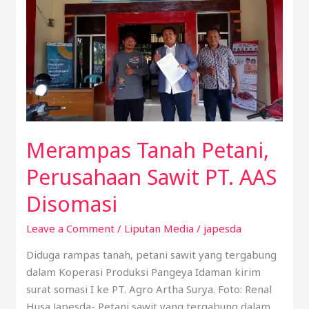
Perusahaan
Sawit
PT.
AAS
Disomasi
Merampas Tanah Petani,
Perusahaan Sawit PT. AAS
Disomasi
Leave a Comment
/
Liputan Media
/
japesda
Diduga rampas tanah, petani sawit yang tergabung
dalam Koperasi Produksi Pangeya Idaman kirim
surat somasi I ke PT. Agro Artha Surya. Foto: Renal
Husa Japesda- Petani sawit yang tergabung dalam