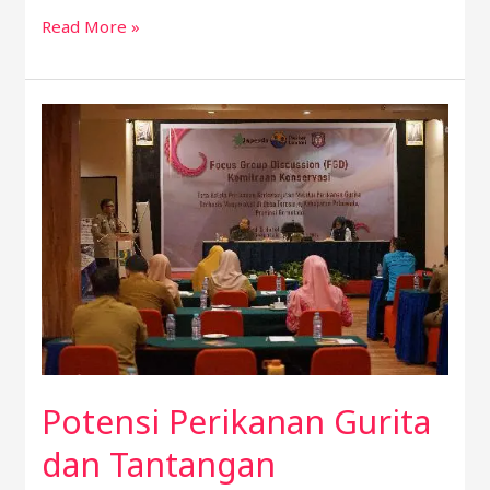
Read More »
Potensi
Perikanan
Gurita
dan
Tantangan
Pengelolaanya
di
Torosiaje
Potensi Perikanan Gurita
dan Tantangan