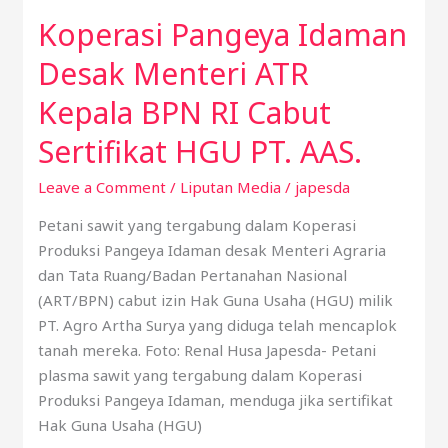
RI
Koperasi Pangeya Idaman
Cabut
Sertifikat
Desak Menteri ATR
HGU
Kepala BPN RI Cabut
PT.
AAS.
Sertifikat HGU PT. AAS.
Leave a Comment
/
Liputan Media
/
japesda
Petani sawit yang tergabung dalam Koperasi
Produksi Pangeya Idaman desak Menteri Agraria
dan Tata Ruang/Badan Pertanahan Nasional
(ART/BPN) cabut izin Hak Guna Usaha (HGU) milik
PT. Agro Artha Surya yang diduga telah mencaplok
tanah mereka. Foto: Renal Husa Japesda- Petani
plasma sawit yang tergabung dalam Koperasi
Produksi Pangeya Idaman, menduga jika sertifikat
Hak Guna Usaha (HGU)