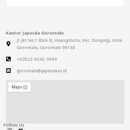
Kantor Japesda Gorontalo
Jl. Jkt No.1 Blok B, Huangobotu, Kec. Dungingi, Kota
Gorontalo, Gorontalo 96138
+62822-9343-5894
gorontalo@japesda.or.id
Follow Us
I
Y