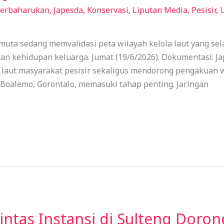
Terbaharukan
,
Japesda
,
Konservasi
,
Liputan Media
,
Pesisir
,
uta sedang memvalidasi peta wilayah kelola laut yang se
n kehidupan keluarga. Jumat (19/6/2026). Dokumentasi: J
aut masyarakat pesisir sekaligus mendorong pengakuan wi
Boalemo, Gorontalo, memasuki tahap penting. Jaringan
ntas Instansi di Sulteng Doron