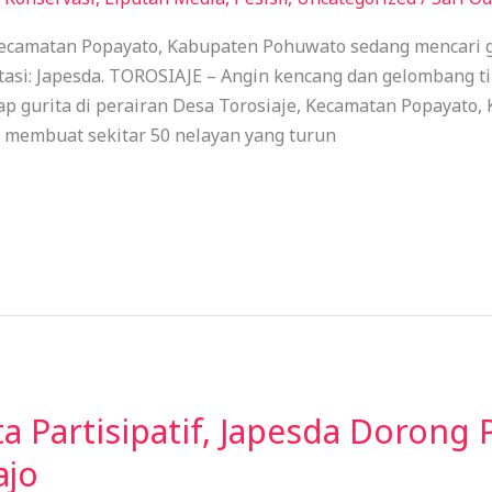
 Kecamatan Popayato, Kabupaten Pohuwato sedang mencari gu
entasi: Japesda. TOROSIAJE – Angin kencang dan gelombang
p gurita di perairan Desa Torosiaje, Kecamatan Popayato,
a membuat sekitar 50 nelayan yang turun
eta Partisipatif, Japesda Doron
ajo