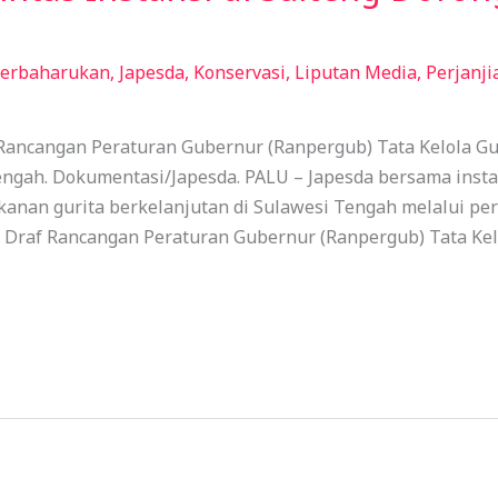
Terbaharukan
,
Japesda
,
Konservasi
,
Liputan Media
,
Perjanji
Rancangan Peraturan Gubernur (Ranpergub) Tata Kelola Gur
ngah. Dokumentasi/Japesda. PALU – Japesda bersama instan
anan gurita berkelanjutan di Sulawesi Tengah melalui per
 Draf Rancangan Peraturan Gubernur (Ranpergub) Tata Kel