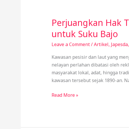
Perjuangkan Hak Te
Perjuangkan
Hak
untuk Suku Bajo
Tenurial,
JAPESDA
Leave a Comment
/
Artikel
,
Japesda
Bentuk
Kawasan pesisir dan laut yang men
Sekolah
nelayan perlahan dibatasi oleh rek
Advokasi
masyarakat lokal, adat, hingga tra
Pesisir
kawasan tersebut sejak 1890-an. N
untuk
Suku
Read More »
Bajo