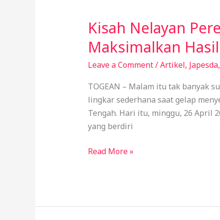
Kisah Nelayan Per
Kisah
Nelayan
Maksimalkan Hasil
Perempuan
Kadoda:
Leave a Comment
/
Artikel
,
Japesda
Puasa
TOGEAN – Malam itu tak banyak sua
Tangkap
lingkar sederhana saat gelap meny
Gurita
Tengah. Hari itu, minggu, 26 April
Untuk
yang berdiri
Maksimalkan
Hasil
Read More »
Panen