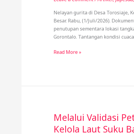
Iringi
Panen
Nelayan gurita di Desa Torosiaje,
271,6
Besar. Rabu, (1/Juli/2026). Dokum
Kilogram
penutupan sementara lokasi tangka
Gurita
Gorontalo. Tantangan kondisi cuac
di
Torosiaje
Read More »
Melalui Validasi P
Melalui
Validasi
Kelola Laut Suku B
Peta