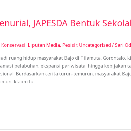
nurial, JAPESDA Bentuk Sekolah
,
Konservasi
,
Liputan Media
,
Pesisir
,
Uncategorized
/
Sari O
jadi ruang hidup masyarakat Bajo di Tilamuta, Gorontalo, 
lamasi pelabuhan, ekspansi pariwisata, hingga kebijakan t
disional. Berdasarkan cerita turun-temurun, masyarakat Baj
amun, klaim itu