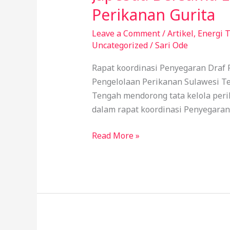
Bersama
Perikanan Gurita
Lintas
Instansi
Leave a Comment
/
Artikel
,
Energi 
Uncategorized
/
Sari Ode
di
Sulteng
Rapat koordinasi Penyegaran Draf 
Dorong
Pengelolaan Perikanan Sulawesi Te
Terbitnya
Tengah mendorong tata kelola perik
Pergub
dalam rapat koordinasi Penyegaran
Perikanan
Gurita
Read More »