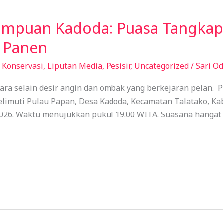
empuan Kadoda: Puasa Tangkap
 Panen
,
Konservasi
,
Liputan Media
,
Pesisir
,
Uncategorized
/
Sari O
ra selain desir angin dan ombak yang berkejaran pelan. 
elimuti Pulau Papan, Desa Kadoda, Kecamatan Talatako, K
 2026. Waktu menujukkan pukul 19.00 WITA. Suasana hangat