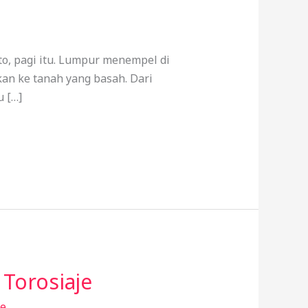
o, pagi itu. Lumpur menempel di
pkan ke tanah yang basah. Dari
u […]
 Torosiaje
de