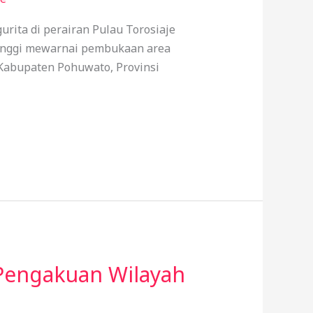
rita di perairan Pulau Torosiaje
 tinggi mewarnai pembukaan area
 Kabupaten Pohuwato, Provinsi
g Pengakuan Wilayah