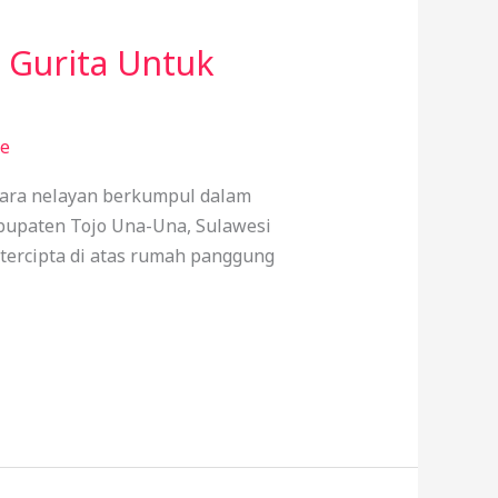
 Gurita Untuk
de
Para nelayan berkumpul dalam
abupaten Tojo Una-Una, Sulawesi
 tercipta di atas rumah panggung