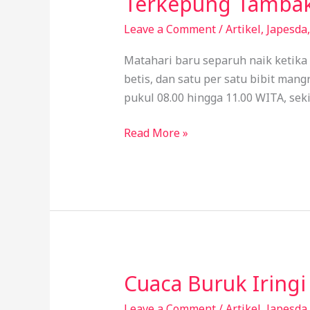
Terkepung Tamba
Terakhir
Mangrove
Leave a Comment
/
Artikel
,
Japesda
Gorontalo
Matahari baru separuh naik ketika
yang
betis, dan satu per satu bibit mang
Kian
pukul 08.00 hingga 11.00 WITA, seki
Terkepung
Tambak
Read More »
Cuaca Buruk Iringi
Cuaca
Buruk
Leave a Comment
/
Artikel
,
Japesda