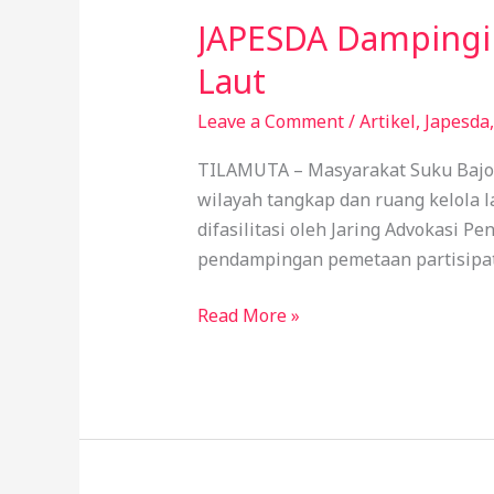
JAPESDA Dampingi 
JAPESDA
Dampingi
Laut
Suku
Bajo
Leave a Comment
/
Artikel
,
Japesda
Petakan
TILAMUTA – Masyarakat Suku Bajo 
Tujuh
wilayah tangkap dan ruang kelola l
Pulau
difasilitasi oleh Jaring Advokasi 
Wilayah
pendampingan pemetaan partisipati
Kelola
Laut
Read More »