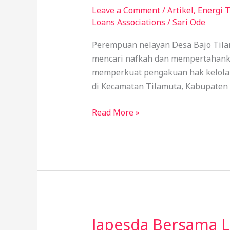
Partisipatif,
Leave a Comment
/
Artikel
,
Energi 
Loans Associations
/
Sari Ode
Japesda
Dorong
Perempuan nelayan Desa Bajo Tilam
Pengakuan
mencari nafkah dan mempertahanka
Wilayah
memperkuat pengakuan hak kelola l
Kelola
di Kecamatan Tilamuta, Kabupaten 
Laut
Suku
Read More »
Bajo
Japesda Bersama Li
Japesda