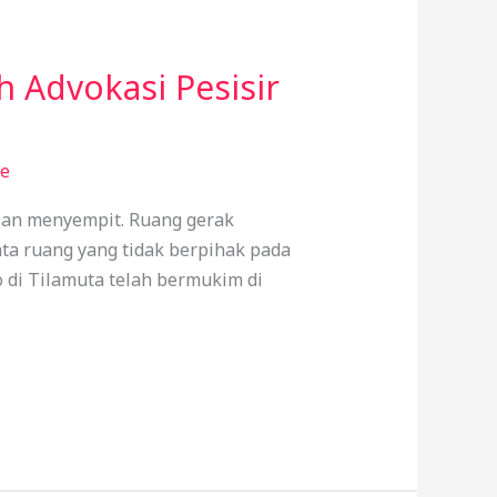
 Advokasi Pesisir
de
kian menyempit. Ruang gerak
ata ruang yang tidak berpihak pada
o di Tilamuta telah bermukim di