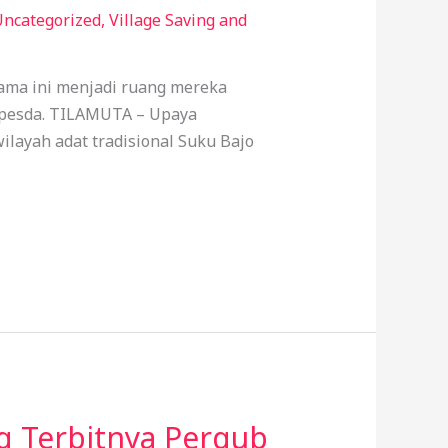
Uncategorized
,
Village Saving and
lama ini menjadi ruang mereka
apesda. TILAMUTA – Upaya
layah adat tradisional Suku Bajo
g Terbitnya Pergub