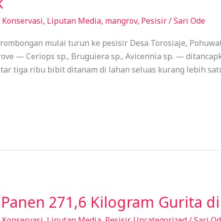
k
,
Konservasi
,
Liputan Media
,
mangrov
,
Pesisir
/
Sari Ode
 rombongan mulai turun ke pesisir Desa Torosiaje, Pohuwat
rove — Ceriops sp., Bruguiera sp., Avicennia sp. — ditanca
tar tiga ribu bibit ditanam di lahan seluas kurang lebih sat
 Panen 271,6 Kilogram Gurita di
,
Konservasi
,
Liputan Media
,
Pesisir
,
Uncategorized
/
Sari O