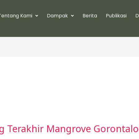
Tentang Kami
Dampak
Berita
Publikasi
D
 Terakhir Mangrove Gorontalo