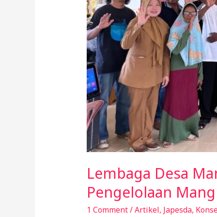
Lembaga Desa Man
Pengelolaan Mangr
1 Comment
/
Artikel
,
Japesda
,
Konse