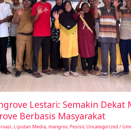
grove Lestari: Semakin Dekat 
ove Berbasis Masyarakat
rvasi
,
Liputan Media
,
mangrov
,
Pesisir
,
Uncategorized
/
Um