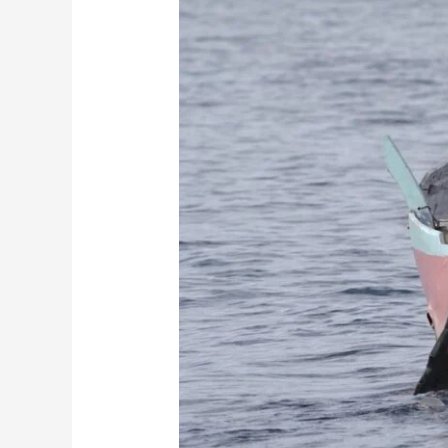
Jatem
Antusias
Memanen
Gurita
Setelah
Ditutup
Tiga
Bulan