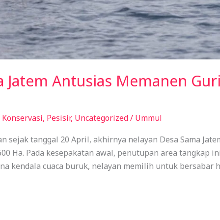
 Jatem Antusias Memanen Gurit
,
Konservasi
,
Pesisir
,
Uncategorized
/
Ummul
 sejak tanggal 20 April, akhirnya nelayan Desa Sama Jatem
00 Ha. Pada kesepakatan awal, penutupan area tangkap ini
na kendala cuaca buruk, nelayan memilih untuk bersabar hi