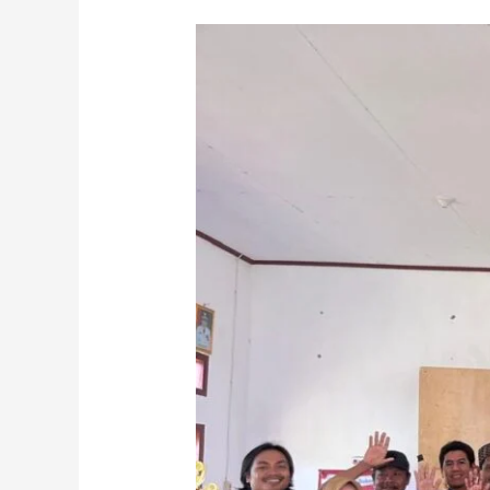
Lembaga
Desa
Mangrove
Lestari:
Semakin
Dekat
Menuju
Pengelolaan
Mangrove
Berbasis
Masyarakat