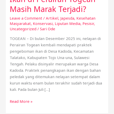
di
Masih Marak Terjadi?
Perairan
Leave a Comment
/
Artikel
,
Japesda
,
Kesehatan
Togean
Masyarakat
,
Konservasi
,
Liputan Media
,
Pesisir
,
Masih
Uncategorized
/
Sari Ode
Marak
Terjadi?
TOGEAN – Di bulan Desember 2025 ini, nelayan di
Perairan Togean kembali mendapati praktek
pengeboman ikan di Desa Kadoda, Kecamatan
Talatako, Kabupaten Tojo Una-una, Sulawesi
Tengah. Pelaku disinyalir merupakan warga Desa
Kadoda. Praktek penangkapan ikan dengan bahan
peledak yang ditemukan nelayan setempat dalam
kurun waktu enam bulan terakhir sudah terjadi dua
kali. Pada bulan Juli […]
Read More »