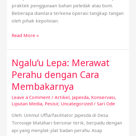
praktek penggunaan bahan peledak atau bom.
Beberapa diantara terkena operasi tangkap tangan
oleh pihak kepolisian.
Read More »
Ngalu’u Lepa: Merawat
Ngalu’u
Lepa:
Perahu dengan Cara
Merawat
Perahu
Membakarnya
dengan
Leave a Comment
/
Artikel
,
Japesda
,
Konservasi
,
Cara
Liputan Media
,
Pesisir
,
Uncategorized
/
Sari Ode
Membakarnya
Oleh: Ummul Uffia/fasilitator Japesda di Desa
Torosiaje Matahari bersinar terik, berpadu dengan
api yang menjilat-jilat badan perahu. Asap