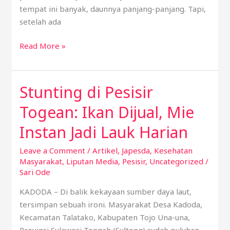
tempat ini banyak, daunnya panjang-panjang. Tapi,
setelah ada
Read More »
Stunting di Pesisir
Stunting
di
Togean: Ikan Dijual, Mie
Pesisir
Togean:
Instan Jadi Lauk Harian
Ikan
Leave a Comment
/
Artikel
,
Japesda
,
Kesehatan
Dijual,
Masyarakat
,
Liputan Media
,
Pesisir
,
Uncategorized
/
Mie
Sari Ode
Instan
Jadi
KADODA – Di balik kekayaan sumber daya laut,
Lauk
tersimpan sebuah ironi. Masyarakat Desa Kadoda,
Harian
Kecamatan Talatako, Kabupaten Tojo Una-una,