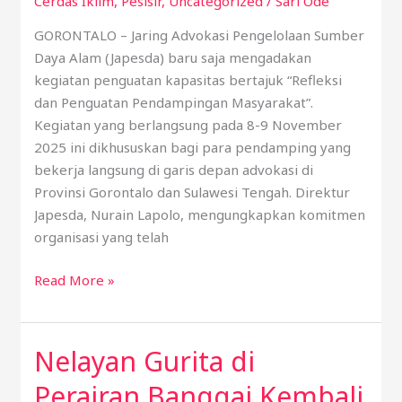
Cerdas Iklim
,
Pesisir
,
Uncategorized
/
Sari Ode
GORONTALO – Jaring Advokasi Pengelolaan Sumber
Daya Alam (Japesda) baru saja mengadakan
kegiatan penguatan kapasitas bertajuk “Refleksi
dan Penguatan Pendampingan Masyarakat”.
Kegiatan yang berlangsung pada 8-9 November
2025 ini dikhususkan bagi para pendamping yang
bekerja langsung di garis depan advokasi di
Provinsi Gorontalo dan Sulawesi Tengah. Direktur
Japesda, Nurain Lapolo, mengungkapkan komitmen
organisasi yang telah
Read More »
Nelayan Gurita di
Nelayan
Gurita
Perairan Banggai Kembali
di