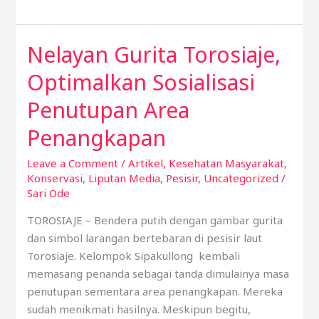
Nelayan Gurita Torosiaje,
Nelayan
Gurita
Optimalkan Sosialisasi
Torosiaje,
Optimalkan
Penutupan Area
Sosialisasi
Penangkapan
Penutupan
Area
Leave a Comment
/
Artikel
,
Kesehatan Masyarakat
,
Penangkapan
Konservasi
,
Liputan Media
,
Pesisir
,
Uncategorized
/
Sari Ode
TOROSIAJE – Bendera putih dengan gambar gurita
dan simbol larangan bertebaran di pesisir laut
Torosiaje. Kelompok Sipakullong kembali
memasang penanda sebagai tanda dimulainya masa
penutupan sementara area penangkapan. Mereka
sudah menikmati hasilnya. Meskipun begitu,