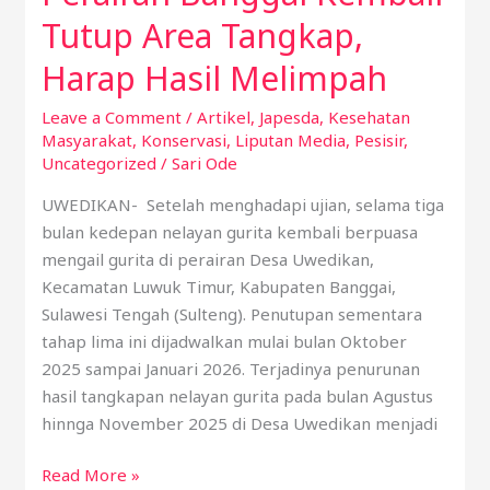
Perairan
Tutup Area Tangkap,
Banggai
Harap Hasil Melimpah
Kembali
Tutup
Leave a Comment
/
Artikel
,
Japesda
,
Kesehatan
Area
Masyarakat
,
Konservasi
,
Liputan Media
,
Pesisir
,
Tangkap,
Uncategorized
/
Sari Ode
Harap
UWEDIKAN- Setelah menghadapi ujian, selama tiga
Hasil
bulan kedepan nelayan gurita kembali berpuasa
Melimpah
mengail gurita di perairan Desa Uwedikan,
Kecamatan Luwuk Timur, Kabupaten Banggai,
Sulawesi Tengah (Sulteng). Penutupan sementara
tahap lima ini dijadwalkan mulai bulan Oktober
2025 sampai Januari 2026. Terjadinya penurunan
hasil tangkapan nelayan gurita pada bulan Agustus
hinnga November 2025 di Desa Uwedikan menjadi
Read More »