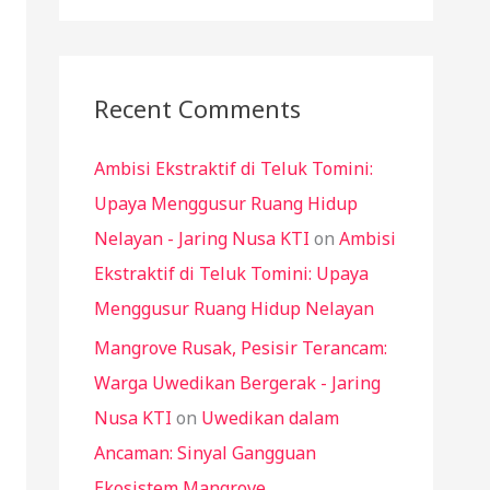
a
r
c
Recent Comments
h
Ambisi Ekstraktif di Teluk Tomini:
f
Upaya Menggusur Ruang Hidup
o
Nelayan - Jaring Nusa KTI
on
Ambisi
r
Ekstraktif di Teluk Tomini: Upaya
:
Menggusur Ruang Hidup Nelayan
Mangrove Rusak, Pesisir Terancam:
Warga Uwedikan Bergerak - Jaring
Nusa KTI
on
Uwedikan dalam
Ancaman: Sinyal Gangguan
Ekosistem Mangrove