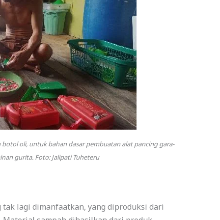
botol oli, untuk bahan dasar pembuatan alat pancing gara-
an gurita. Foto: Jalipati Tuheteru
ak lagi dimanfaatkan, yang diproduksi dari
. Material sampah dihasilkan dari produk