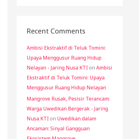
a
r
c
Recent Comments
h
Ambisi Ekstraktif di Teluk Tomini:
f
Upaya Menggusur Ruang Hidup
o
Nelayan - Jaring Nusa KTI
on
Ambisi
r
Ekstraktif di Teluk Tomini: Upaya
:
Menggusur Ruang Hidup Nelayan
Mangrove Rusak, Pesisir Terancam:
Warga Uwedikan Bergerak - Jaring
Nusa KTI
on
Uwedikan dalam
Ancaman: Sinyal Gangguan
Ekosistem Mangrove