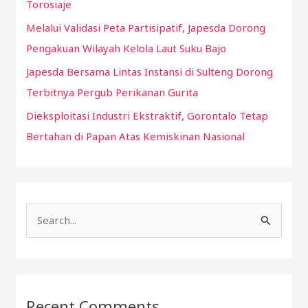
Torosiaje
Melalui Validasi Peta Partisipatif, Japesda Dorong
Pengakuan Wilayah Kelola Laut Suku Bajo
Japesda Bersama Lintas Instansi di Sulteng Dorong
Terbitnya Pergub Perikanan Gurita
Dieksploitasi Industri Ekstraktif, Gorontalo Tetap
Bertahan di Papan Atas Kemiskinan Nasional
S
e
a
r
Recent Comments
c