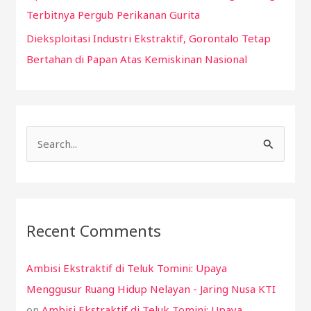
Terbitnya Pergub Perikanan Gurita
Dieksploitasi Industri Ekstraktif, Gorontalo Tetap
Bertahan di Papan Atas Kemiskinan Nasional
S
e
a
r
Recent Comments
c
h
Ambisi Ekstraktif di Teluk Tomini: Upaya
f
Menggusur Ruang Hidup Nelayan - Jaring Nusa KTI
o
on
Ambisi Ekstraktif di Teluk Tomini: Upaya