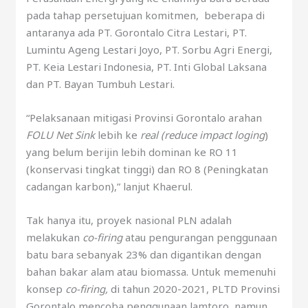
pada tahap persetujuan komitmen, beberapa di
antaranya ada PT. Gorontalo Citra Lestari, PT.
Lumintu Ageng Lestari Joyo, PT. Sorbu Agri Energi,
PT. Keia Lestari Indonesia, PT. Inti Global Laksana
dan PT. Bayan Tumbuh Lestari.
“Pelaksanaan mitigasi Provinsi Gorontalo arahan
FOLU Net Sink
lebih ke
real (reduce impact loging
)
yang belum berijin lebih dominan ke RO 11
(konservasi tingkat tinggi) dan RO 8 (Peningkatan
cadangan karbon),” lanjut Khaerul.
Tak hanya itu, proyek nasional PLN adalah
melakukan
co-firing
atau pengurangan penggunaan
batu bara sebanyak 23% dan digantikan dengan
bahan bakar alam atau biomassa. Untuk memenuhi
konsep
co-firing,
di tahun 2020-2021, PLTD Provinsi
Gorontalo mencoba penggunaan lamtoro,
namun