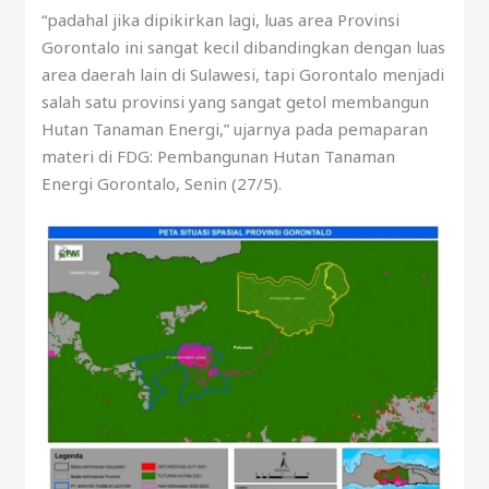
“padahal jika dipikirkan lagi, luas area Provinsi
Gorontalo ini sangat kecil dibandingkan dengan luas
area daerah lain di Sulawesi, tapi Gorontalo menjadi
salah satu provinsi yang sangat getol membangun
Hutan Tanaman Energi,” ujarnya pada pemaparan
materi di FDG: Pembangunan Hutan Tanaman
Energi Gorontalo, Senin (27/5).